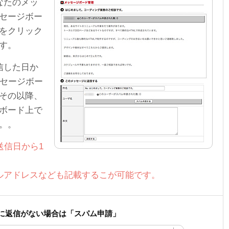
なたのメッ
セージボー
をクリック
す。
信した日か
ッセージボー
その以降、
ボード上で
。。
送信日から1
ールアドレスなども記載するこが可能です。
に返信がない場合は「スパム申請」